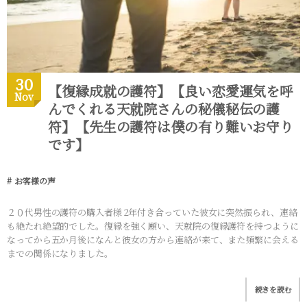
30
【復縁成就の護符】【良い恋愛運気を呼
Nov
んでくれる天就院さんの秘儀秘伝の護
符】【先生の護符は僕の有り難いお守り
です】
お客様の声
２０代男性の護符の購入者様 2年付き合っていた彼女に突然振られ、連絡
も絶たれ絶望的でした。復縁を強く願い、天就院の復縁護符を持つように
なってから五か月後になんと彼女の方から連絡が来て、また頻繁に会える
までの関係になりました。
続きを読む