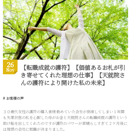
26
【転職成就の護符】【価値あるお札が引
Nov
き寄せてくれた理想の仕事】【天就院さ
んの護符により開けた私の未来】
お客様の声
３０歳代女性の護符の購入者様 勤めていた会社が倒産してしまい１年間
も失業状態の私を心配した母がお金と天就院さんの転職成就の護符という
助け船を出してくれたのですが護符のパワーが素晴らしすぎて２ケ月後に
は理想の会社に就職が決まりました。