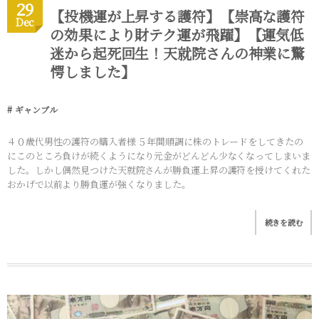
29
【投機運が上昇する護符】【崇高な護符
Dec
の効果により財テク運が飛躍】【運気低
迷から起死回生！天就院さんの神業に驚
愕しました】
ギャンブル
４０歳代男性の護符の購入者様 ５年間順調に株のトレードをしてきたの
にこのところ負けが続くようになり元金がどんどん少なくなってしまいま
した。しかし偶然見つけた天就院さんが勝負運上昇の護符を授けてくれた
おかげで以前より勝負運が強くなりました。
続きを読む