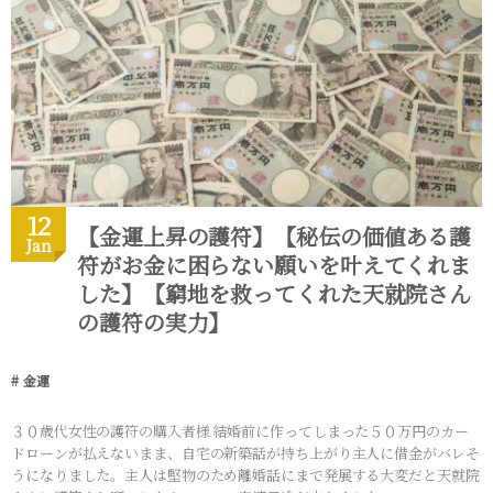
12
【金運上昇の護符】【秘伝の価値ある護
Jan
符がお金に困らない願いを叶えてくれま
した】【窮地を救ってくれた天就院さん
の護符の実力】
金運
３０歳代女性の護符の購入者様 結婚前に作ってしまった５０万円のカー
ドローンが払えないまま、自宅の新築話が持ち上がり主人に借金がバレそ
うになりました。主人は堅物のため離婚話にまで発展する大変だと天就院