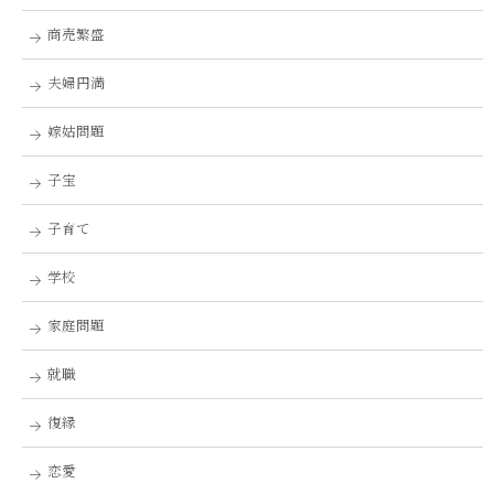
商売繁盛
夫婦円満
嫁姑問題
子宝
子育て
学校
家庭問題
就職
復縁
恋愛