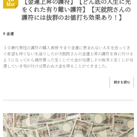
【金運上昇の護符】【どん底の人生に光
Mar
をくれた有り難い護符】【天就院さんの
護符には抜群のお値打ち効果あり！】
金運
３０歳代男性の護符の購入者様 今まで金運に恵まれない人生を送ってき
て希望も持てない生活でしたが天就院さんの金運上昇の護符を身に付ける
ようになってから偶然買った宝くじで大金が当選しその後次々宝くじが当
選していき気が付けば思わぬ大金を得ることができました。
続きを読む