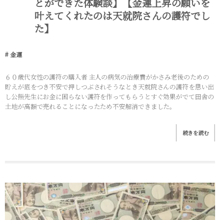
とができた体験談】【金運上昇の願いを
叶えてくれたのは天就院さんの護符でし
た】
金運
６０歳代女性の護符の購入者 主人の病気の治療費がかさみ老後のための
貯えが底をつき不安で押しつぶされそうなとき天就院さんの護符を思い出
し公照先生にお金に困らない護符を作ってもらうとすぐ効果がでて田舎の
土地が高額で売れることになったため不安解消できました。
続きを読む