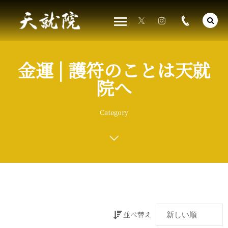
金運 | 護符のことは天就
院へ
Category
並べ替え