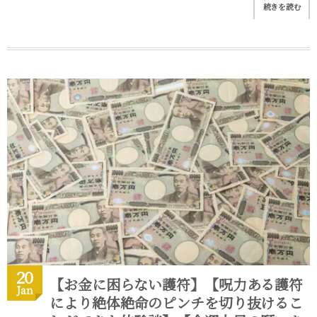
続きを読む
20
【お金に困らない護符】【呪力ある護符
Jan
により絶体絶命のピンチを切り抜けるこ