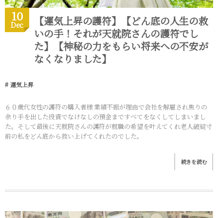
10
【運気上昇の護符】【どん底の人生の救
Dec
いの手！それが天就院さんの護符でし
た】【神秘の力をもらい将来への不安が
なくなりました】
運気上昇
６０歳代女性の護符の購入者様 業績不振が理由で会社を解雇され焦りの
余り手を出した投資でなけなしの預金まですべてをなくしてしまいまし
た。そして最後に天就院さんの護符が就職の希望を叶えてくれ老人破綻寸
前の私をどん底から救い上げてくれたのでした。
続きを読む