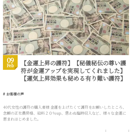
09
【金運上昇の護符】【秘儀秘伝の尊い護
Feb
符が金運アップを実現してくれました】
【運気上昇効果も秘める有り難い護符】
お客様の声
40代女性の護符の購入者様 金運を上げたくて護符をお願いしたところ、
念願の正社員昇格、給料２０％up、思わぬ臨時収入など、様々な金運に
恵まれはじめました。