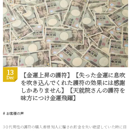
13
【金運上昇の護符】【失った金運に息吹
Dec
を吹き込んでくれた護符の効果には感謝
しかありません】【天就院さんの護符を
味方につけ金運飛躍】
お客様の声
3０代男性の護符の購入者様 知人に騙され貯金を失い絶望していた時に目