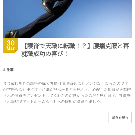
30
【護符で天職に転職！？】腰痛克服と再
Mar
就職成功の喜び！
仕事
３０歳代男性の護符の購入者様 仕事を辞めないといけなくなったのです
が学歴もない僕にすぐに職が見つかるとも思えず、心配した祖母が天就院
さんの護符をプレゼントしてくれたのが良かったのだと思います。社員皆
さん親切でアットホームな会社への採用が決まりました。
続きを読む