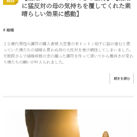
Mar
に猛反対の母の気持ちを覆してくれた素
晴らしい効果に感動】
結婚
２０歳代男性の護符の購入者様 大恋愛の末トントン拍子に話が進むと思
っていた僕たちの結婚も思わぬ母の大反対を受け頓挫してしまいました。
天就院さんで結婚成就の念の籠った護符を作って頂いてから風向きが変わ
り僕たちの願いが叶えられました。
続きを読む