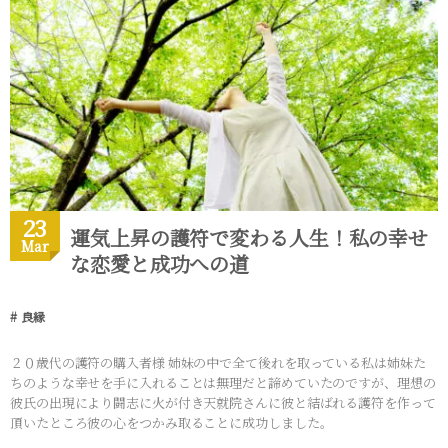
23
運気上昇の護符で変わる人生！私の幸せ
Mar
な恋愛と成功への道
良縁
２０歳代の護符の購入者様 姉妹の中で全て後れを取っている私は姉妹た
ちのような幸せを手に入れることは無理だと諦めていたのですが、理想の
彼氏の出現により闘志に火が付き天就院さんに彼と結ばれる護符を作って
頂いたところ彼の心をつかみ取ることに成功しました。