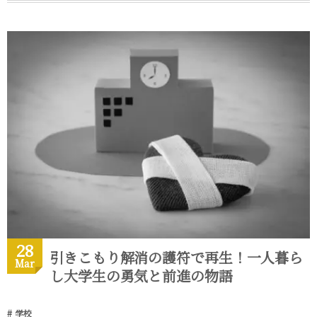
28
引きこもり解消の護符で再生！一人暮ら
Mar
し大学生の勇気と前進の物語
学校