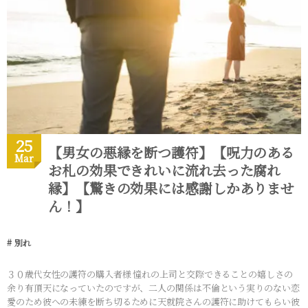
25
【男女の悪縁を断つ護符】【呪力のある
Mar
お札の効果できれいに流れ去った腐れ
縁】【驚きの効果には感謝しかありませ
ん！】
別れ
３０歳代女性の護符の購入者様 憧れの上司と交際できることの嬉しさの
余り有頂天になっていたのですが、二人の関係は不倫という実りのない恋
愛のため彼への未練を断ち切るために天就院さんの護符に助けてもらい彼