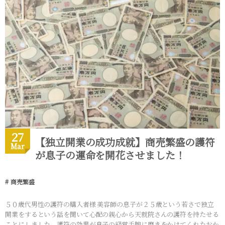
27
【独立開業の成功成就】商売繁盛の護符
Mar
が息子の運命を開花させました！
商売繁盛
５０歳代男性の護符の購入者様 美容師の息子が２５歳という若さで独立
開業をするという話を聞いて心配の親心から天就院さんの護符を持たせる
ことにしました。護符の効果が息子の経営手腕に磨きをかけてくれたおか