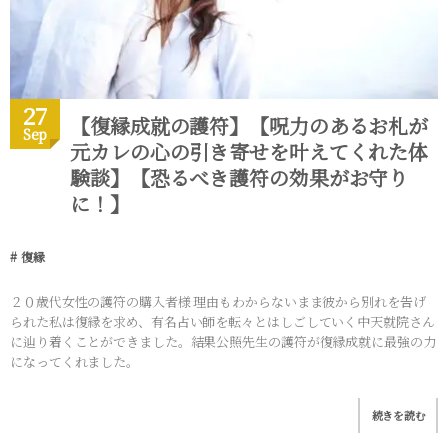
27
【復縁成就の護符】【呪力のあるお札が
Sep
元カレの心の引き寄せを叶えてくれた体
験談】【恐るべき護符の効果がお守り
に！】
復縁
２０歳代女性の護符の購入者様 理由もわからないまま彼から別れを告げ
られた私は復縁を求め、有名占い師を転々とはしごしていく中天就院さん
に辿り着くことができました。結果公照先生の護符が復縁成就に最強の力
になってくれました。
続きを読む