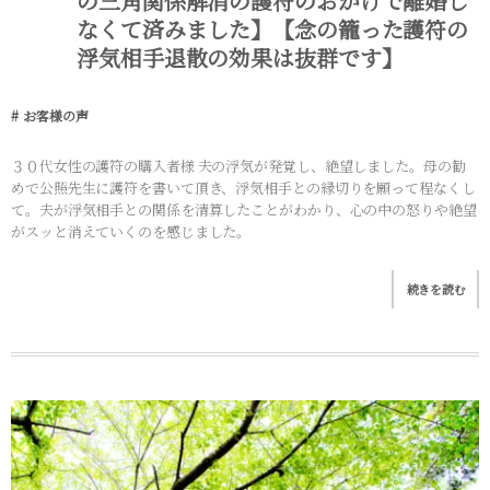
の三角関係解消の護符のおかげで離婚し
なくて済みました】【念の籠った護符の
浮気相手退散の効果は抜群です】
お客様の声
３０代女性の護符の購入者様 夫の浮気が発覚し、絶望しました。母の勧
めで公照先生に護符を書いて頂き、浮気相手との縁切りを願って程なくし
て。夫が浮気相手との関係を清算したことがわかり、心の中の怒りや絶望
がスッと消えていくのを感じました。
続きを読む