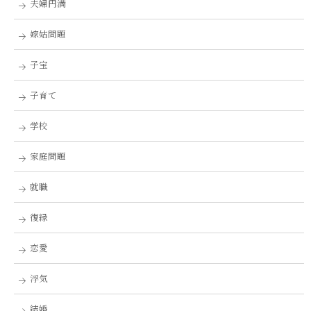
夫婦円満
嫁姑問題
子宝
子育て
学校
家庭問題
就職
復縁
恋愛
浮気
結婚