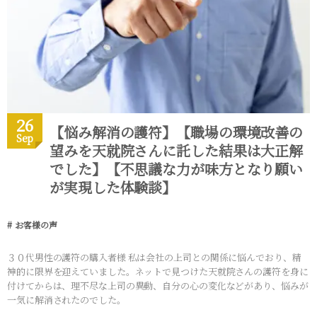
26
【悩み解消の護符】【職場の環境改善の
Sep
望みを天就院さんに託した結果は大正解
でした】【不思議な力が味方となり願い
が実現した体験談】
お客様の声
３０代男性の護符の購入者様 私は会社の上司との関係に悩んでおり、精
神的に限界を迎えていました。ネットで見つけた天就院さんの護符を身に
付けてからは、理不尽な上司の異動、自分の心の変化などがあり、悩みが
一気に解消されたのでした。