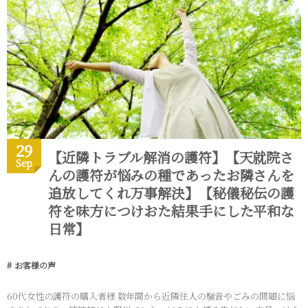
29
【近隣トラブル解消の護符】【天就院さ
Sep
んの護符が悩みの種であったお隣さんを
追放してくれ万事解決】【秘儀秘伝の護
符を味方につけおた結果手にした平和な
日常】
お客様の声
60代女性の護符の購入者様 数年間から近隣住人の騒音やごみの問題に悩