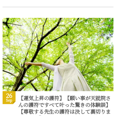
26
【運気上昇の護符】【願い事が天就院さ
Sep
んの護符ですべて叶った驚きの体験談】
【尊敬する先生の護符は決して裏切りま