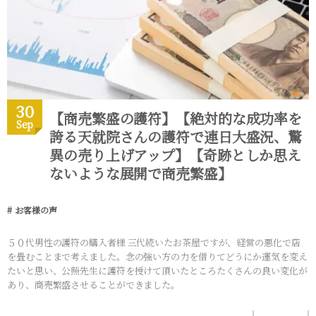
30
【商売繁盛の護符】【絶対的な成功率を
Sep
誇る天就院さんの護符で連日大盛況、驚
異の売り上げアップ】【奇跡としか思え
ないような展開で商売繁盛】
お客様の声
５０代男性の護符の購入者様 三代続いたお茶屋ですが、経営の悪化で店
を畳むことまで考えました。念の強い方の力を借りてどうにか運気を変え
たいと思い、公照先生に護符を授けて頂いたところたくさんの良い変化が
あり、商売繁盛させることができました。