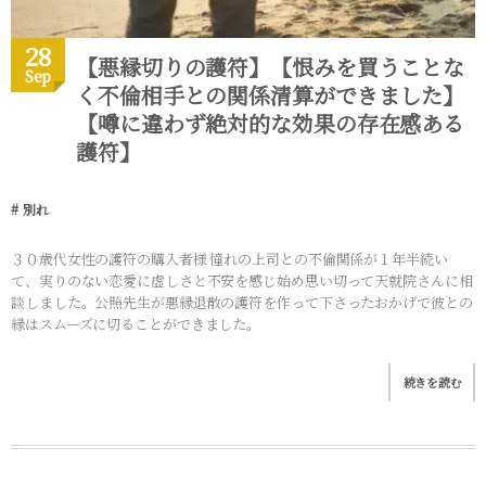
28
【悪縁切りの護符】【恨みを買うことな
Sep
く不倫相手との関係清算ができました】
【噂に違わず絶対的な効果の存在感ある
護符】
別れ
３０歳代女性の護符の購入者様 憧れの上司との不倫関係が１年半続い
て、実りのない恋愛に虚しさと不安を感じ始め思い切って天就院さんに相
談しました。公照先生が悪縁退散の護符を作って下さったおかげで彼との
縁はスムーズに切ることができました。
続きを読む