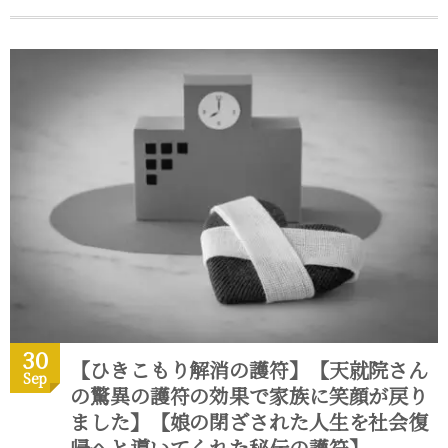
30
【ひきこもり解消の護符】【天就院さん
Sep
の驚異の護符の効果で家族に笑顔が戻り
ました】【娘の閉ざされた人生を社会復
帰へと導いてくれた秘伝の護符】