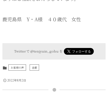
鹿児島県 Y・A様 ４０歳代 女性
Twitter で
@tenjyuin_gohu
を
お客様の声
金運
2022年8月2日