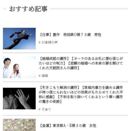
おすすめ記事
【仕事】豊作 秋田県O様７３歳 男性
お客様の声
【結婚成就の護符】【オーラのあるお札に潜む信じが
たいほどの呪力】【悲願の結婚への未来の扉を開けて
くれた天就院さんの護符】
結婚
【引きこもり解消の護符】【家庭内暴力を鎮める護符
が持つ信じられないほどの効果がもたらせてくれた平
和に感謝】【不和を取り除いてくれるという尊い護符
の驚きの奇跡】
子育て
【金運】東京都A・E様３０歳 女性