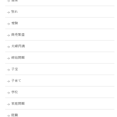
別れ
受験
商売繁盛
夫婦円満
嫁姑問題
子宝
子育て
学校
家庭問題
就職