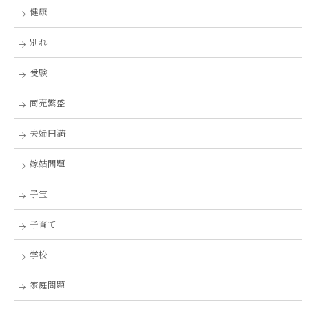
健康
別れ
受験
商売繁盛
夫婦円満
嫁姑問題
子宝
子育て
学校
家庭問題