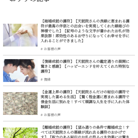
【結婚成就の護符】【天就院さんの良縁に恵まれる護
符が最高の伴侶との出会いを実現してくれた縁結びの
神様でした】【記号のような文字が書かれたお札が効
果抜群！即効性のあるお守りになってくれ幸せを手に
入れることができました】
お客様の声
【復縁成就の護符】【天就院さんの鑑定通りの展開に
驚きと感謝】【ハッピーエンドを叶えてくれた特別な
護符】
復縁
【金運上昇の護符】【天就院さんだけの秘伝の護符で
実現した富める生活】【驚く程金運に恵まれる護符で
借金生活に別れを！すべて順調な人生を手に入れた体
験談】
お客様の声
【離婚成就の護符】【望み通りの条件で離婚成立！す
べては天就院さんの悪縁が流れ去る護符のおかげで
す】【呪力のある秘伝のお札の恐るべき効果には驚き