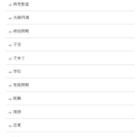
商売繁盛
夫婦円満
嫁姑問題
子宝
子育て
学校
家庭問題
就職
復縁
恋愛