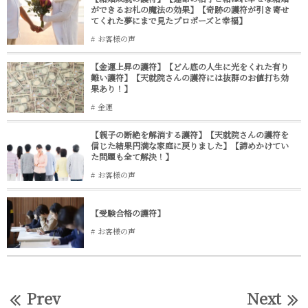
ができるお札の魔法の効果】【奇跡の護符が引き寄せ
てくれた夢にまで見たプロポーズと幸福】
お客様の声
【金運上昇の護符】【どん底の人生に光をくれた有り
難い護符】【天就院さんの護符には抜群のお値打ち効
果あり！】
金運
【親子の断絶を解消する護符】【天就院さんの護符を
信じた結果円満な家庭に戻りました】【諦めかけてい
た問題も全て解決！】
お客様の声
【受験合格の護符】
お客様の声
Prev
Next