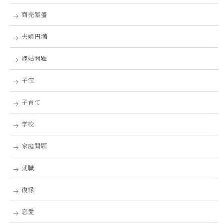
商売繁盛
夫婦円満
嫁姑問題
子宝
子育て
学校
家庭問題
就職
復縁
恋愛