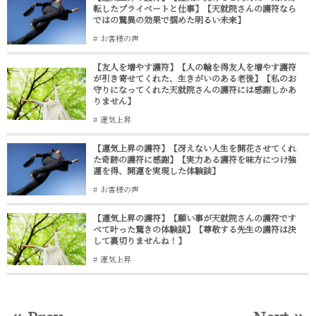
転したプライベートと仕事】【天就院さんの護符なら
ではの驚異の効果で掴めた明るい未来】
お客様の声
【友人を増やす護符】【人の輪を得友人を増やす護符
が引き寄せてくれた、生きがいのある老後】【私のお
守りになってくれた天就院さんの護符には感謝しかあ
りません】
運気上昇
【運気上昇の護符】【冴えない人生を開花させてくれ
た奇跡の護符に感謝】【実力ある護符を味方につけ強
運を得、開運を実現した体験談】
お客様の声
【運気上昇の護符】【願い事が天就院さんの護符です
べて叶った驚きの体験談】【尊敬する先生の護符は決
して裏切りませんね！】
運気上昇