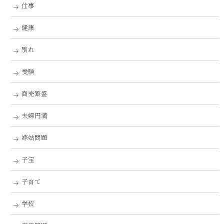
仕事
健康
別れ
受験
商売繁盛
夫婦円満
嫁姑問題
子宝
子育て
学校