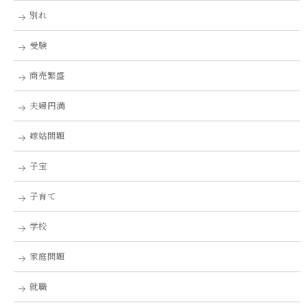
別れ
受験
商売繁盛
夫婦円満
嫁姑問題
子宝
子育て
学校
家庭問題
就職