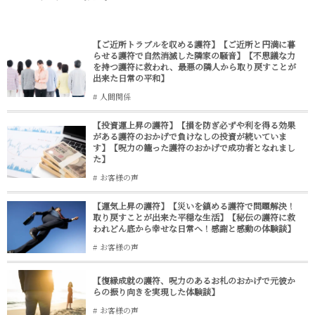
【ご近所トラブルを収める護符】【ご近所と円満に暮
らせる護符で自然消滅した隣家の騒音】【不思議な力
を持つ護符に救われ、最悪の隣人から取り戻すことが
出来た日常の平和】
人間関係
【投資運上昇の護符】【損を防ぎ必ずや利を得る効果
がある護符のおかげで負けなしの投資が続いていま
す】【呪力の籠った護符のおかげで成功者となれまし
た】
お客様の声
【運気上昇の護符】【災いを鎮める護符で問題解決！
取り戻すことが出来た平穏な生活】【秘伝の護符に救
われどん底から幸せな日常へ！感謝と感動の体験談】
お客様の声
【復縁成就の護符、呪力のあるお札のおかげで元彼か
らの振り向きを実現した体験談】
お客様の声