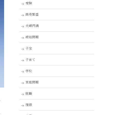
受験
商売繁盛
夫婦円満
嫁姑問題
子宝
子育て
学校
家庭問題
就職
子
復縁
災