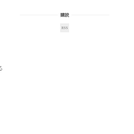
購読
RSS
る