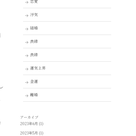
恋愛
浮気
結婚
換
良縁
な
良縁
運気上昇
金運
し
離婚
は
。
アーカイブ
切
2023年6月
(1)
2023年5月
(1)