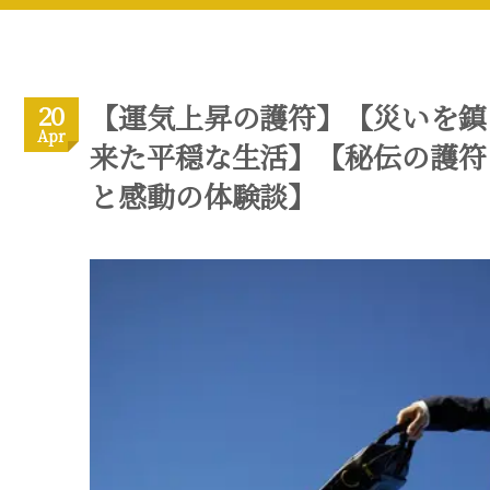
【運気上昇の護符】【災いを鎮
20
Apr
来た平穏な生活】【秘伝の護符
と感動の体験談】