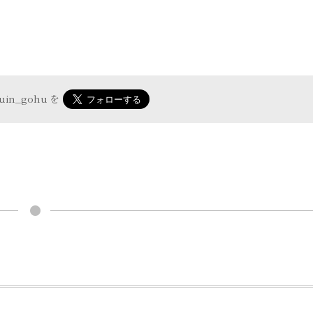
yuin_gohu
を