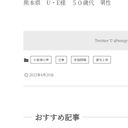
熊本県 U・E様 ５０歳代 男性
Twitter で
@tenj
お客様の声
仕事
家庭問題
運気上昇
2022年4月20日
おすすめ記事