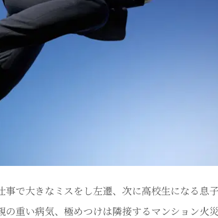
仕事で大きなミスをし左遷、次に高校生になる息
親の重い病気、極めつけは隣接するマンション火