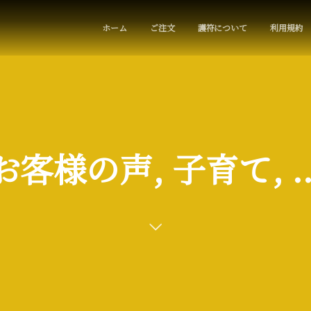
ホーム
ご注文
護符について
利用規約
お客様の声, 子育て, ..