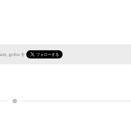
yuin_gohu
を