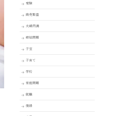
受験
商売繁盛
夫婦円満
嫁姑問題
子宝
子育て
学校
家庭問題
就職
復縁