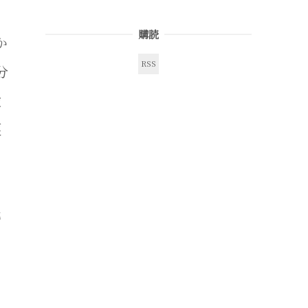
購読
か
RSS
分
検
戻
惑
し