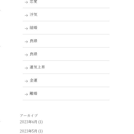
恋愛
れ
浮気
結婚
良縁
で
良縁
運気上昇
金運
？
離婚
。
アーカイブ
す
2023年6月
(1)
2023年5月
(1)