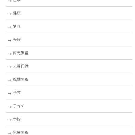
健康
別れ
受験
商売繁盛
夫婦円満
嫁姑問題
子宝
子育て
学校
家庭問題