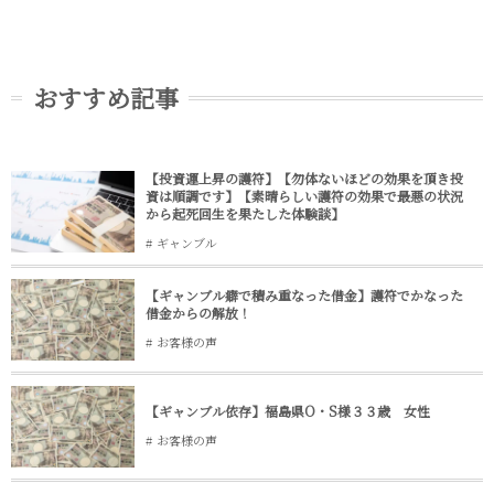
おすすめ記事
【投資運上昇の護符】【勿体ないほどの効果を頂き投
資は順調です】【素晴らしい護符の効果で最悪の状況
から起死回生を果たした体験談】
ギャンブル
【ギャンブル癖で積み重なった借金】護符でかなった
借金からの解放！
お客様の声
【ギャンブル依存】福島県O・S様３３歳 女性
お客様の声