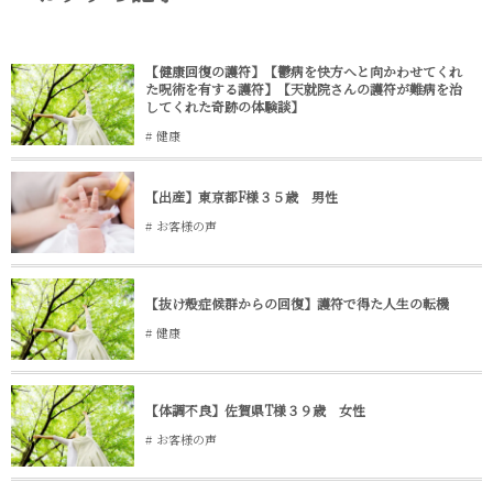
【健康回復の護符】【鬱病を快方へと向かわせてくれ
た呪術を有する護符】【天就院さんの護符が難病を治
してくれた奇跡の体験談】
健康
【出産】東京都F様３５歳 男性
お客様の声
【抜け殻症候群からの回復】護符で得た人生の転機
健康
【体調不良】佐賀県T様３９歳 女性
お客様の声