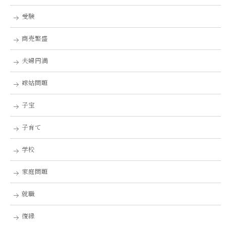
受験
商売繁盛
夫婦円満
嫁姑問題
子宝
子育て
学校
家庭問題
就職
復縁