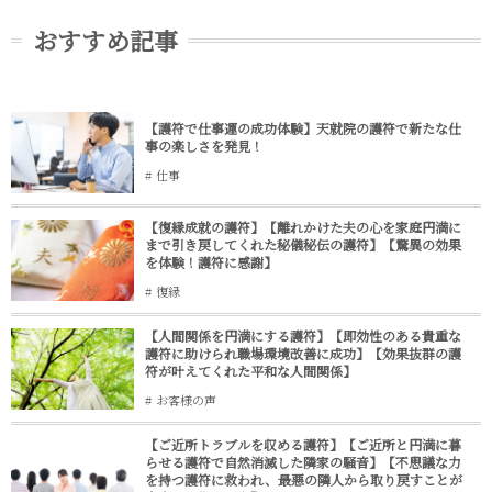
おすすめ記事
【護符で仕事運の成功体験】天就院の護符で新たな仕
事の楽しさを発見！
仕事
【復縁成就の護符】【離れかけた夫の心を家庭円満に
まで引き戻してくれた秘儀秘伝の護符】【驚異の効果
を体験！護符に感謝】
復縁
【人間関係を円満にする護符】【即効性のある貴重な
護符に助けられ職場環境改善に成功】【効果抜群の護
符が叶えてくれた平和な人間関係】
お客様の声
【ご近所トラブルを収める護符】【ご近所と円満に暮
らせる護符で自然消滅した隣家の騒音】【不思議な力
を持つ護符に救われ、最悪の隣人から取り戻すことが