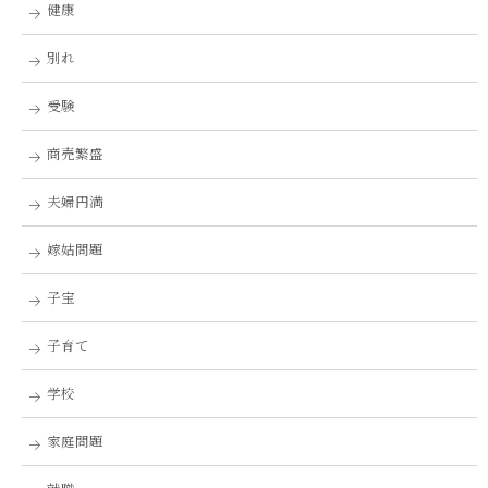
健康
別れ
受験
商売繁盛
夫婦円満
嫁姑問題
子宝
子育て
学校
家庭問題