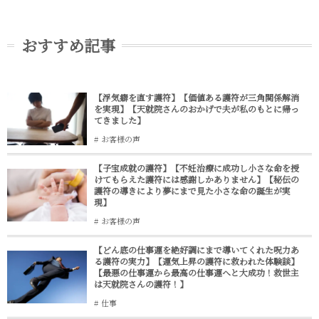
おすすめ記事
【浮気癖を直す護符】【価値ある護符が三角関係解消
を実現】【天就院さんのおかげで夫が私のもとに帰っ
てきました】
お客様の声
【子宝成就の護符】【不妊治療に成功し小さな命を授
けてもらえた護符には感謝しかありません】【秘伝の
護符の導きにより夢にまで見た小さな命の誕生が実
現】
お客様の声
【どん底の仕事運を絶好調にまで導いてくれた呪力あ
る護符の実力】【運気上昇の護符に救われた体験談】
【最悪の仕事運から最高の仕事運へと大成功！救世主
は天就院さんの護符！】
仕事