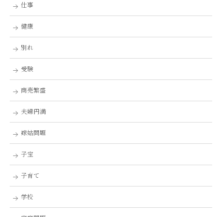
仕事
健康
別れ
受験
商売繁盛
夫婦円満
嫁姑問題
子宝
子育て
学校