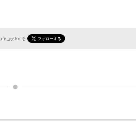
yuin_gohu
を