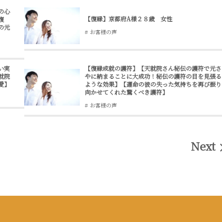
の心
【復縁】京都府A様２８歳 女性
復
の元
お客様の声
い実
【復縁成就の護符】【天就院さん秘伝の護符で元さ
就院
やに納まることに大成功！秘伝の護符の目を見張る
愛】
ような効果】【運命の彼の失った気持ちを再び振り
向かせてくれた驚くべき護符】
お客様の声
Next