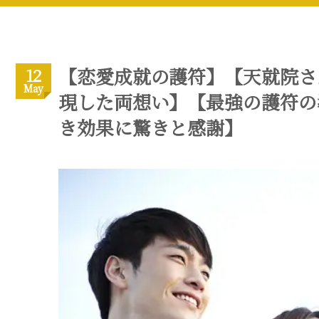
【恋愛成就の護符】【天就院さ
12
May
現した両想い】【最強の護符の
き効果に驚きと感謝】