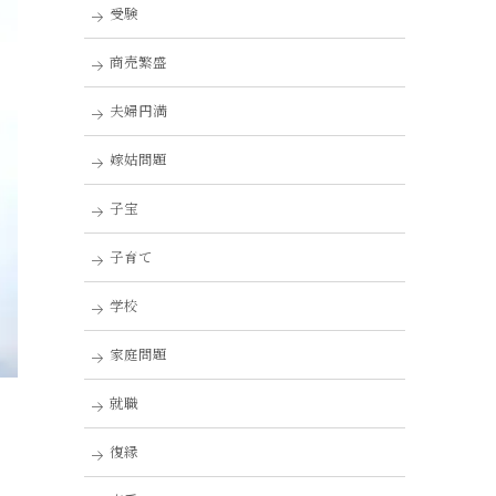
受験
商売繁盛
夫婦円満
嫁姑問題
子宝
子育て
学校
家庭問題
就職
復縁