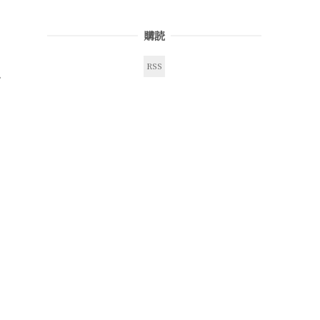
購読
RSS
み
と