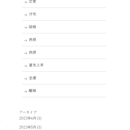
恋愛
タ
浮気
結婚
の
良縁
良縁
運気上昇
金運
く
離婚
アーカイブ
上
2023年6月
(1)
2023年5月
(1)