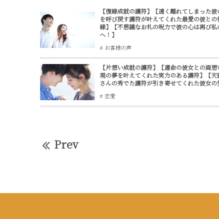
【復縁成就の護符】【遠く離れてしまった彼
を呼び戻す護符が叶えてくれた最愛の彼との
縁】【不思議なお札の呪力で彼の心は再び私
へ！】
お客様の声
【片想い成就の護符】【運命の彼女との両想
現の夢を叶えてくれた実力のある護符】【天
さんの秀でた護符が引き寄せてくれた彼女の
恋愛
Prev