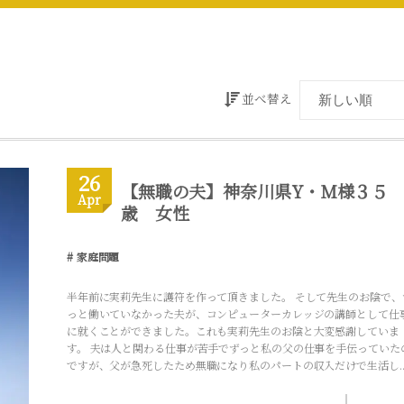
並べ替え
26
【無職の夫】神奈川県Y・M様３５
Apr
歳 女性
家庭問題
半年前に実莉先生に護符を作って頂きました。 そして先生のお陰で、
っと働いていなかった夫が、コンピューターカレッジの講師として仕
に就くことができました。これも実莉先生のお陰と大変感謝していま
す。 夫は人と関わる仕事が苦手でずっと私の父の仕事を手伝っていた
ですが、父が急死したため無職になり私のパートの収入だけで生活し..