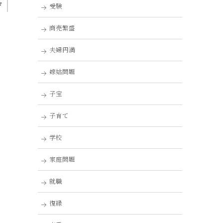
む
受験
商売繁盛
夫婦円満
嫁姑問題
子宝
子育て
学校
家庭問題
就職
復縁