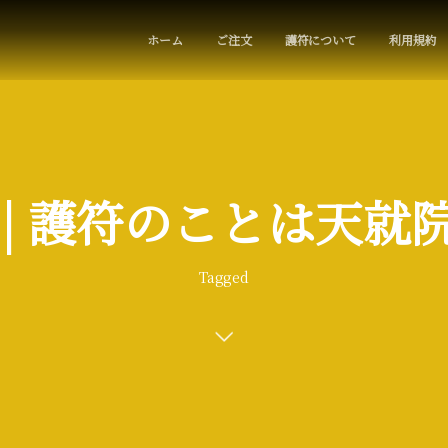
ホーム
ご注文
護符について
利用規約
 | 護符のことは天就
Tagged