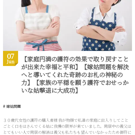
07
【家庭円満の護符の効果で取り戻すこと
Jun
が出来た幸福と平和】【嫁姑問題を解決
へと導いてくれた奇跡のお札の神秘の
力】【家族の平穏を願う護符でおせっか
いな姑撃退に大成功】
嫁姑問題
３０歳代女性の護符の購入者様 我が物顔で私達の家庭に出入りしてこと
ごとく口をはさんでくる姑に我慢の限界が来ていました。同居中の義父は
とてもいい人で同居の解消は義父も私たちも望んでいなかったため御符に