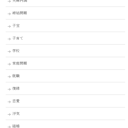
夫婦円満
嫁姑問題
子宝
子育て
学校
家庭問題
就職
復縁
恋愛
浮気
結婚