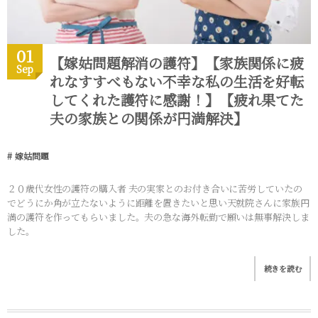
01
【嫁姑問題解消の護符】【家族関係に疲
Sep
れなすすべもない不幸な私の生活を好転
してくれた護符に感謝！】【疲れ果てた
夫の家族との関係が円満解決】
嫁姑問題
２０歳代女性の護符の購入者 夫の実家とのお付き合いに苦労していたの
でどうにか角が立たないように距離を置きたいと思い天就院さんに家族円
満の護符を作ってもらいました。夫の急な海外転勤で願いは無事解決しま
した。
続きを読む