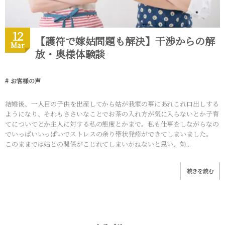
12
【護符で嫁姑問題も解決】干渉からの解
Mar
放・奥様体験談
お客様の声
結婚後、一人目の子供を出産してから姑が我家の事にあれこれ口出しする
ようになり、それもささいなことでお茶の入れ方が気に入らないとか子育
てについてとか主人に対する私の態度とかまで。私も仕事をしながらなの
でいっぱいいっぱいでストレスの余り帯状発疹ができてしまいました。
このままでは姑との関係がこじれてしまいかねないと思い、効...
続きを読む