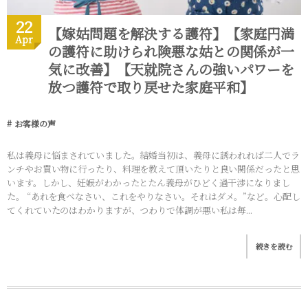
22
【嫁姑問題を解決する護符】【家庭円満
Apr
の護符に助けられ険悪な姑との関係が一
気に改善】【天就院さんの強いパワーを
放つ護符で取り戻せた家庭平和】
お客様の声
私は義母に悩まされていました。結婚当初は、義母に誘われれば二人でラ
ンチやお買い物に行ったり、料理を教えて頂いたりと良い関係だったと思
います。しかし、妊娠がわかったとたん義母がひどく過干渉になりまし
た。 “あれを食べなさい、これをやりなさい。それはダメ。”など。心配し
てくれていたのはわかりますが、つわりで体調が悪い私は毎...
続きを読む