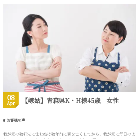
08
【嫁姑】青森県K・H様45歳 女性
Apr
お客様の声
我が家の数軒先に住む姑は数年前に舅を亡くしてから、我が家に毎日のよ