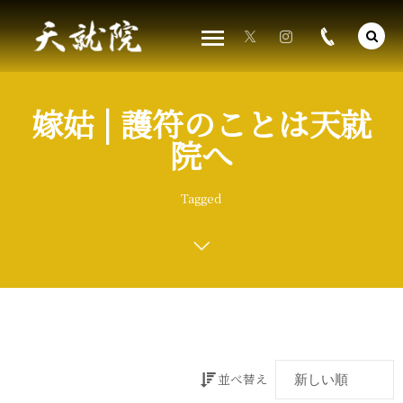
嫁姑 | 護符のことは天就
院へ
Tagged
並べ替え