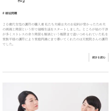
嫁姑問題
２０歳代女性の護符の購入者 私たち夫婦は夫のお給料が安かったため夫
の両親と同居という形で結婚生活をスタートしました。ところが姑の干渉
が多くストレスの余り同居も解消という極限まで追いつめられていた私を
家族平穏の護符により家庭円満にまで導いてくれたのは天就院さんの護符
でした。
続きを読む