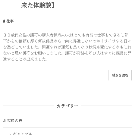
来た体験談】
仕事
３０歳代女性の護符の購入者様 私の夫はとても有能で仕事もできるし部
下からの信頼も厚く何故係長から一向に昇進しないのかイライラする日々
を過ごしていました。開運すれば運気も良くなり状況も変化するかもしれ
ないと思い護符をお願いしました。護符が奇跡を呼び夫はすぐに課長に昇
進することが出来ました。
続きを読む
カテゴリー
お客様の声
ギャンブル