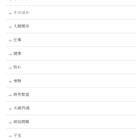
そのほか
人間関係
仕事
健康
別れ
受験
商売繁盛
夫婦円満
嫁姑問題
子宝