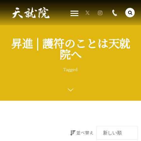
昇進 | 護符のことは天就
院へ
Tagged
並べ替え